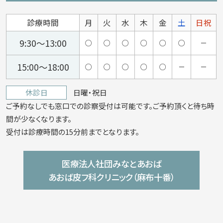
診療時間
月
火
水
木
金
土
日祝
9:30～13:00
○
○
○
○
○
○
－
15:00～18:00
○
○
○
○
○
－
－
休診日
日曜・祝日
ご予約なしでも窓口での診察受付は可能です。ご予約頂くと待ち時
間が少なくなります。
受付は診療時間の15分前までとなります。
医療法人社団みなとあおば
あおば皮フ科クリニック（麻布十番）