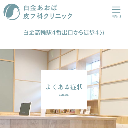
白金あおば皮フ科クリニック
LINE友達登録
Web予約
白金高輪駅４番出口から徒歩４分
よくある症状
cases