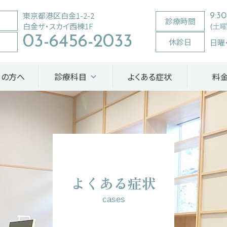
東京都港区白金1-2-2
9:3
診療時間
白金ザ・スカイ西棟1F
(土曜の
03-6456-2033
休診日
日曜
ての方へ
診療科目
よくある症状
料
よくある症状
cases