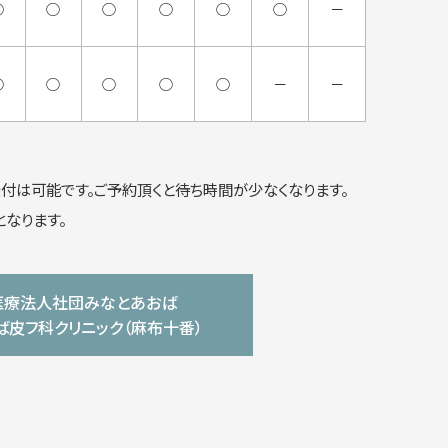
○
○
○
○
○
○
－
○
○
○
○
○
－
－
付は可能です。ご予約頂くと待ち時間が少なくなります。
なります。
医療法人社団みなとあおば
ば皮フ科クリニック（麻布十番）