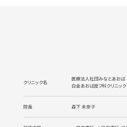
医療法人社団みなとあおば
クリニック名
白金あおば皮フ科クリニック
院長
森下 未奈子