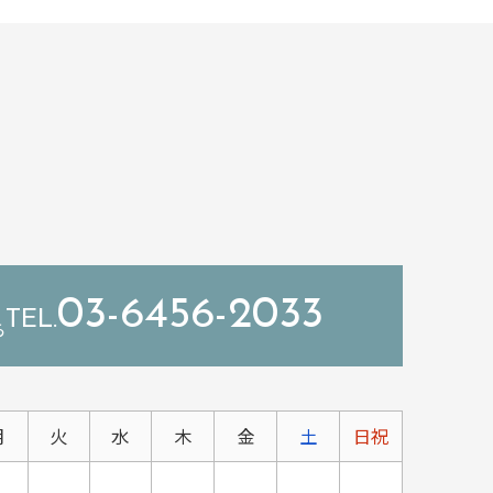
03-6456-2033
ら
月
火
水
木
金
土
日祝