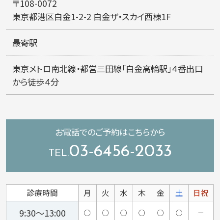
〒108-0072
東京都港区白金1-2-2
白金ザ・スカイ西棟1F
最寄駅
東京メトロ南北線・都営三田線「白金高輪駅」４番出口
から徒歩４分
お電話での
ご予約はこちらから
03-6456-2033
診療時間
月
火
水
木
金
土
日祝
9:30～13:00
○
○
○
○
○
○
－