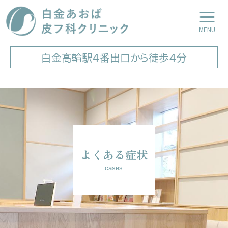
白金あおば皮フ科クリニック
LINE友達登録
Web予約
白金高輪駅４番出口から徒歩４分
よくある症状
cases