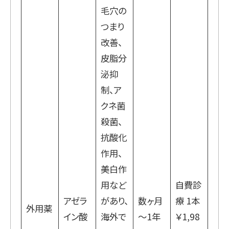
毛穴の
つまり
改善、
皮脂分
泌抑
制、ア
クネ菌
殺菌、
抗酸化
作用、
美白作
用など
自費診
アゼラ
があり、
数ヶ月
療 1本
外用薬
イン酸
海外で
～1年
￥1,98