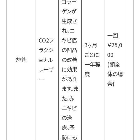
コラー
ゲンが
生成さ
れ、ニ
一回
CO2フ
キビ痕
3ヶ月
￥25,0
ラクシ
の凹凸
ごとに
00
施術
ョナル
の改善
一年程
(顔全
レーザ
に効果
度
体の場
ー
があり
合)
ます。ま
た、赤
ニキビ
の治
療、予
防にも