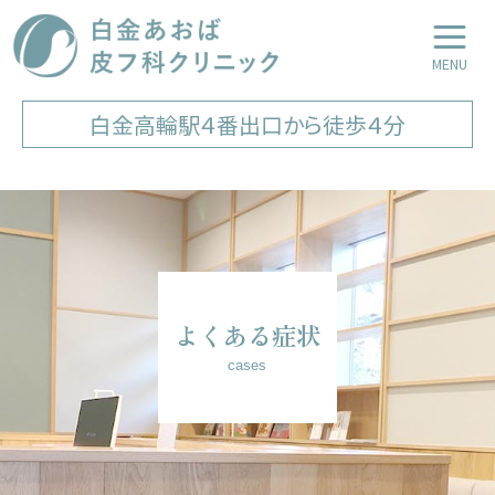
白金あおば皮フ科クリニック
LINE友達登録
Web予約
白金高輪駅４番出口から徒歩４分
よくある症状
cases