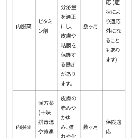
応 (症
分泌量
状によ
を適正
ビタミ
り適応
内服薬
にし、
数ヶ月
ン剤
外にな
皮膚や
ること
粘膜を
もあり
保護す
ます)
る働き
があり
ます。
皮膚の
漢方薬
赤みや
(十味
かゆ
排毒湯
保険適
内服薬
み、腫
数ヶ月
や黄連
応
れや化