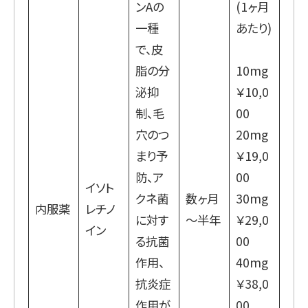
ンAの
(1ヶ月
一種
あたり)
で、皮
脂の分
10mg
泌抑
￥10,0
制、毛
00
穴のつ
20mg
まり予
￥19,0
防、ア
00
イソト
クネ菌
数ヶ月
30mg
内服薬
レチノ
に対す
～半年
￥29,0
イン
る抗菌
00
作用、
40mg
抗炎症
￥38,0
作用が
00