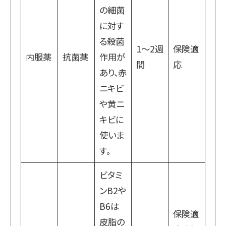
の細菌
に対す
る殺菌
1～2週
保険適
内服薬
抗菌薬
作用が
間
応
あり、赤
ニキビ
や黄ニ
キビに
使いま
す。
ビタミ
ンB2や
B6は
保険適
皮脂の