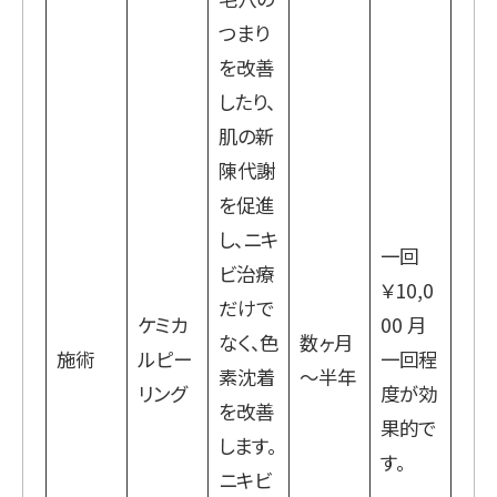
つまり
を改善
したり、
肌の新
陳代謝
を促進
し、ニキ
一回
ビ治療
￥10,0
だけで
ケミカ
00 月
なく、色
数ヶ月
施術
ルピー
一回程
素沈着
～半年
リング
度が効
を改善
果的で
します。
す。
ニキビ