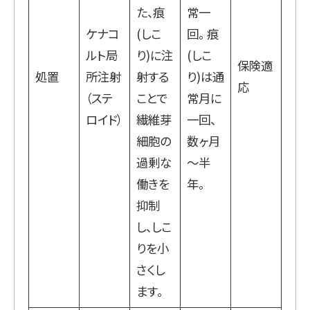
た、痕
常一
ケナコ
(しこ
回。 痕
ルト局
り)に注
(しこ
保険適
処置
所注射
射する
り)は通
応
（ステ
ことで
常月に
ロイド）
繊維芽
一回、
細胞の
数ヶ月
過剰な
～半
働きを
年。
抑制
し、しこ
りを小
さくし
ます。