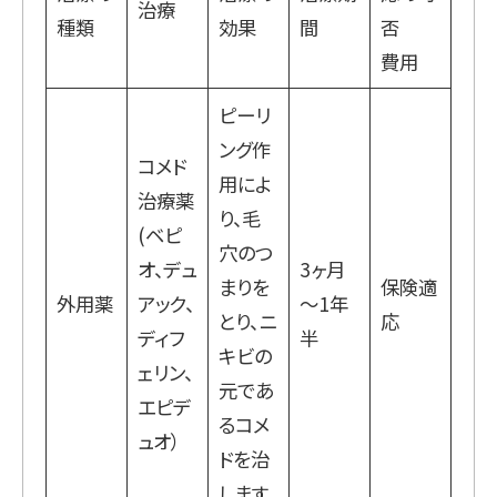
治療
種類
効果
間
否
費用
ピーリ
ング作
コメド
用によ
治療薬
り、毛
(ベピ
穴のつ
オ、デュ
3ヶ月
まりを
保険適
外用薬
アック、
～1年
とり、ニ
応
ディフ
半
キビの
ェリン、
元であ
エピデ
るコメ
ュオ）
ドを治
します。