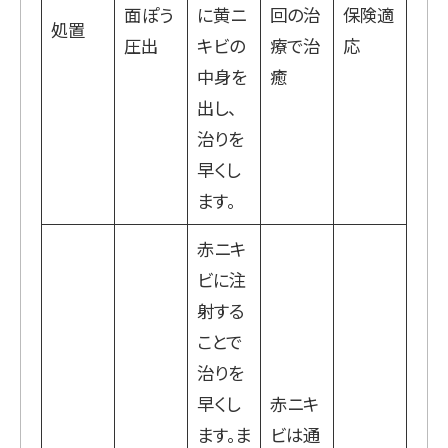
面ぽう
に黄ニ
回の治
保険適
処置
圧出
キビの
療で治
応
中身を
癒
出し、
治りを
早くし
ます。
赤ニキ
ビに注
射する
ことで
治りを
早くし
赤ニキ
ます。ま
ビは通