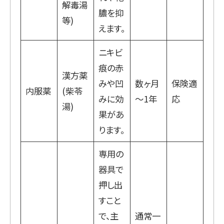
解毒湯
膿を抑
等)
えます。
ニキビ
痕の赤
漢方薬
みや凹
数ヶ月
保険適
内服薬
(柴苓
みに効
～1年
応
湯)
果があ
ります。
専用の
器具で
押し出
すこと
で、主
通常一