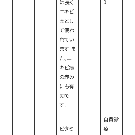
は長く
0
ニキビ
薬とし
て使わ
れてい
ます。ま
た、ニ
キビ痕
の赤み
にも有
効で
す。
自費診
ビタミ
療