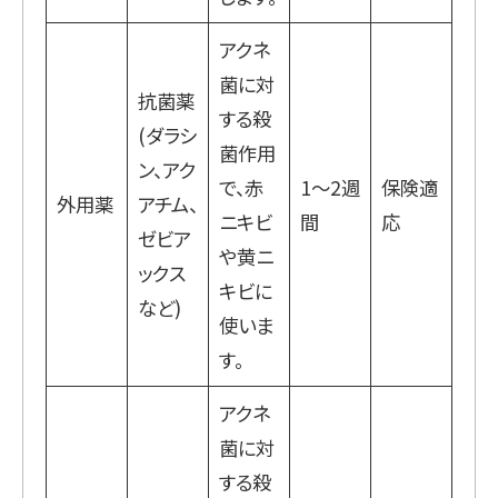
アクネ
菌に対
抗菌薬
する殺
(ダラシ
菌作用
ン、アク
で、赤
1～2週
保険適
外用薬
アチム、
ニキビ
間
応
ゼビア
や黄ニ
ックス
キビに
など)
使いま
す。
アクネ
菌に対
する殺