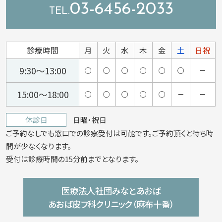
03-6456-2033
診療時間
月
火
水
木
金
土
日祝
9:30～13:00
○
○
○
○
○
○
－
15:00～18:00
○
○
○
○
○
－
－
休診日
日曜・祝日
ご予約なしでも窓口での診察受付は可能です。ご予約頂くと待ち時
間が少なくなります。
受付は診療時間の15分前までとなります。
医療法人社団みなとあおば
あおば皮フ科クリニック（麻布十番）