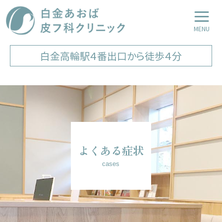
白金あおば皮フ科クリニック
LINE友達登録
Web予約
白金高輪駅４番出口から徒歩４分
よくある症状
cases