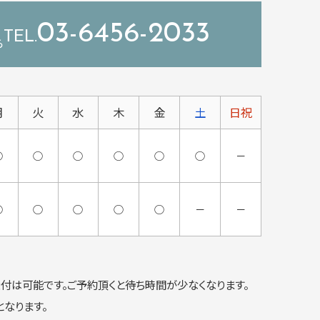
03-6456-2033
ら
月
火
水
木
金
土
日祝
○
○
○
○
○
○
－
○
○
○
○
○
－
－
付は可能です。ご予約頂くと待ち時間が少なくなります。
なります。