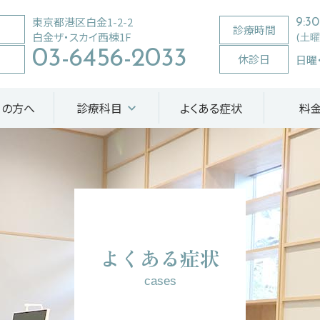
東京都港区白金1-2-2
9:3
診療時間
白金ザ・スカイ西棟1F
(土曜の
03-6456-2033
休診日
日曜
ての方へ
診療科目
よくある症状
料
よくある症状
cases